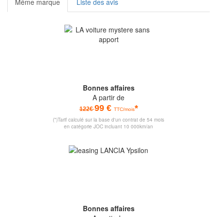
Même marque
Liste des avis
Bonnes affaires
A partir de
99 €
*
122€
TTC/mois
(*)Tarif calculé sur la base d'un contrat de 54 mois
en catégorie JOC incluant 10 000km/an
Bonnes affaires