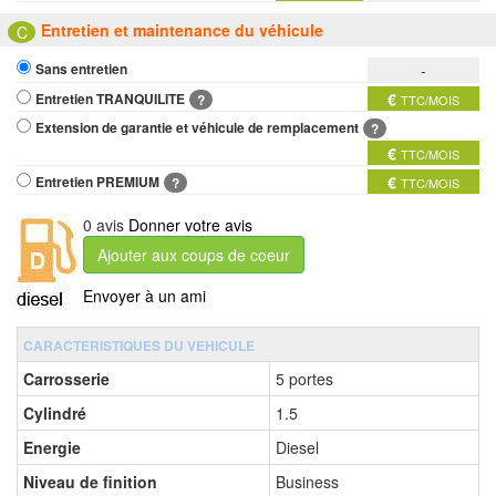
Entretien et maintenance du véhicule
C
-
Sans entretien
€
Entretien TRANQUILITE
?
TTC/MOIS
Extension de garantie et véhicule de remplacement
?
€
TTC/MOIS
€
Entretien PREMIUM
?
TTC/MOIS
0 avis
Donner votre avis
Ajouter aux coups de coeur
Envoyer à un ami
CARACTERISTIQUES DU VEHICULE
Carrosserie
5 portes
Cylindré
1.5
Energie
Diesel
Niveau de finition
Business