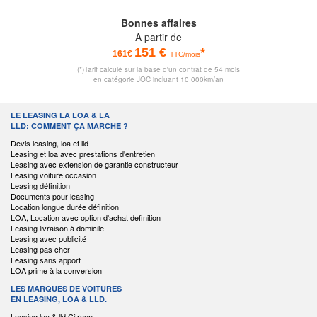
Bonnes affaires
A partir de
151 €
*
161€
TTC/mois
(*)Tarif calculé sur la base d'un contrat de 54 mois
en catégorie JOC incluant 10 000km/an
LE LEASING LA LOA & LA
LLD: COMMENT ÇA MARCHE ?
Devis leasing, loa et lld
Leasing et loa avec prestations d'entretien
Leasing avec extension de garantie constructeur
Leasing voiture occasion
Leasing définition
Documents pour leasing
Location longue durée définition
LOA, Location avec option d'achat definition
Leasing livraison à domicile
Leasing avec publicité
Leasing pas cher
Leasing sans apport
LOA prime à la conversion
LES MARQUES DE VOITURES
EN LEASING, LOA & LLD.
Leasing loa & lld Citroen