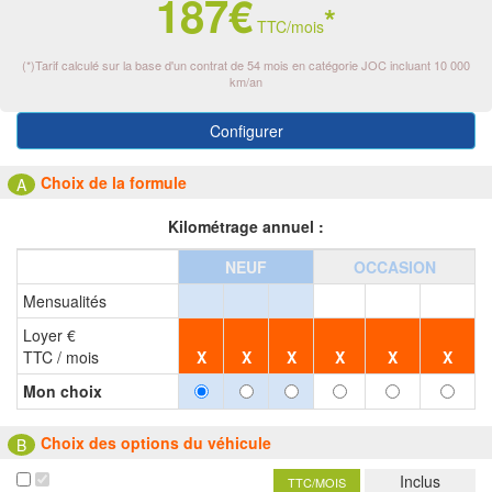
187€
*
TTC/mois
(*)Tarif calculé sur la base d'un contrat de 54 mois en catégorie JOC incluant 10 000
km/an
Configurer
Choix de la formule
A
Kilométrage annuel :
NEUF
OCCASION
Mensualités
Loyer €
TTC / mois
X
X
X
X
X
X
Mon choix
Choix des options du véhicule
B
Inclus
TTC/MOIS