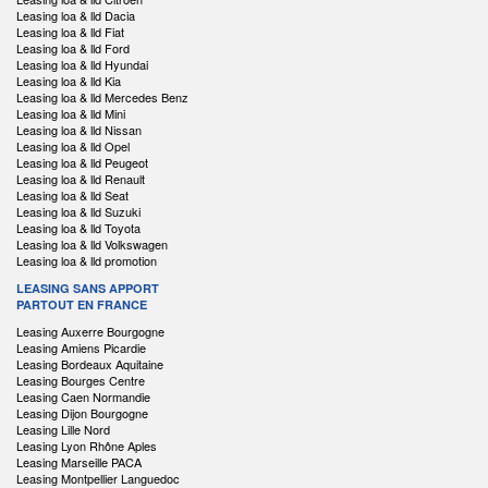
Leasing loa & lld Dacia
Leasing loa & lld Fiat
Leasing loa & lld Ford
Leasing loa & lld Hyundai
Leasing loa & lld Kia
Leasing loa & lld Mercedes Benz
Leasing loa & lld Mini
Leasing loa & lld Nissan
Leasing loa & lld Opel
Leasing loa & lld Peugeot
Leasing loa & lld Renault
Leasing loa & lld Seat
Leasing loa & lld Suzuki
Leasing loa & lld Toyota
Leasing loa & lld Volkswagen
Leasing loa & lld promotion
LEASING SANS APPORT
PARTOUT EN FRANCE
Leasing Auxerre Bourgogne
Leasing Amiens Picardie
Leasing Bordeaux Aquitaine
Leasing Bourges Centre
Leasing Caen Normandie
Leasing Dijon Bourgogne
Leasing Lille Nord
Leasing Lyon Rhône Aples
Leasing Marseille PACA
Leasing Montpellier Languedoc