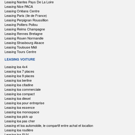
Leasing Nantes Pays De La Loire
Leasing Nice PACA
Leasing Orléans Centre
Leasing Paris (Ile de France)
Leasing Perpignan Roussillion
Leasing Poitiers Poitou
Leasing Reims Champagne
Leasing Rennes Bretagne
Leasing Rouen Normandie
Leasing Strasbourg Alsace
Leasing Toulouse Midi
Leasing Tours Centre
LEASING VOITURE
Leasing loa 4x4
Leasing loa 7 places
Leasing loa 9 places
Leasing loa berline
Leasing loa citadine
Leasing loa commerciale
Leasing loa compact
Leasing loa diesel
Leasing loa pour entreprise
Leasing loa essence
Leasing loa monospace
Leasing loa pick up
Leasing loa pas cher
Leasing et loa automobile, le compartif entre achat et location
Leasing loa routière
Leasing loa SUV