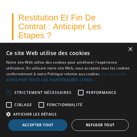
Restitution Et Fin De
Contrat : Anticiper Les
Etapes ?
×
Ce site Web utilise des cookies
Notre site Web utilise des cookies pour améliorer l'expérience
Comment se passe restitution
utilisateur. En utilisant notre site Web, vous acceptez tous les cookies
vehicule leasing ?
conformément à notre Politique relative aux cookies.
En savoir plus
AFFICHER TOUS LES PARTENAIRES
(1455) →
Procedures restitutions :
(1)
STRICTEMENT NÉCESSAIRES
PERFORMANCE
Contactez Loueruneauto 1 mois avant
fin contrat prise rendez-vous
CIBLAGE
FONCTIONNALITÉ
restitution. (2) Nettoyage complet
AFFICHER LES DÉTAILS
vehicule interieur exterieur. (3)
Rendez-vous expert loueur inspection
ACCEPTER TOUT
REFUSER TOUT
contradictoire presences clients