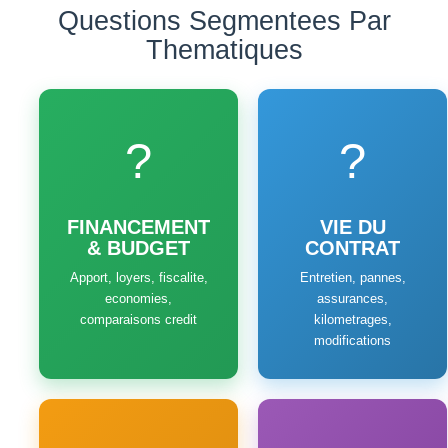
Questions Segmentees Par
Thematiques
?
?
FINANCEMENT
VIE DU
& BUDGET
CONTRAT
Apport, loyers, fiscalite,
Entretien, pannes,
economies,
assurances,
comparaisons credit
kilometrages,
modifications