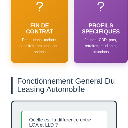
?
?
FIN DE
PROFILS
CONTRAT
SPECIFIQUES
Restitutions, rachats,
Jeunes, CDD, pros,
penalites, prolongations,
retraites, etudiants,
options
situations
Fonctionnement General Du
Leasing Automobile
Quelle est la difference entre
LOA et LLD ?