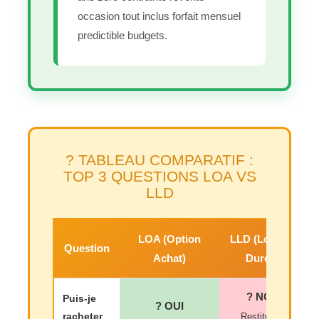
occasion tout inclus forfait mensuel
predictible budgets.
? TABLEAU COMPARATIF :
TOP 3 QUESTIONS LOA VS
LLD
LOA (Option
LLD (Longue
Question
Achat)
Duree)
? NON
Puis-je
? OUI
racheter
Restitution