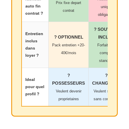
Prix fixe depart
auto fin
unique
contrat
contrat ?
obligatoire
? SOUVENT
Entretien
? OPTIONNEL
INCLUS
inclus
Pack entretien +20-
Forfait tout
dans
40€/mois
compris
loyer ?
standard
?
?
Ideal
POSSESSEURS
CHANGEURS
pour quel
Veulent devenir
Veulent service
profil ?
proprietaires
sans contrainte