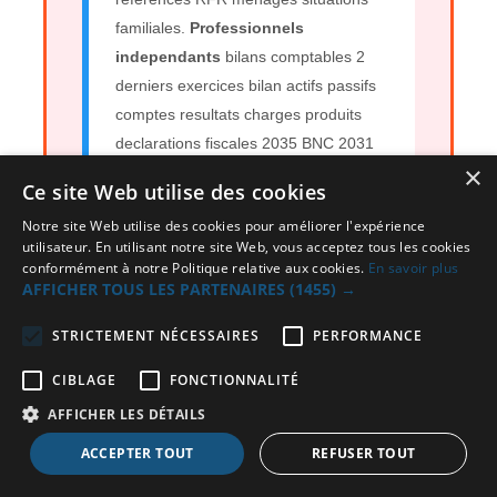
familiales.
Professionnels
independants
bilans comptables 2
derniers exercices bilan actifs passifs
comptes resultats charges produits
declarations fiscales 2035 BNC 2031
×
BIC liasses completes expertises
Ce site Web utilise des cookies
comptables.
Notre site Web utilise des cookies pour améliorer l'expérience
utilisateur. En utilisant notre site Web, vous acceptez tous les cookies
conformément à notre Politique relative aux cookies.
En savoir plus
AFFICHER TOUS LES PARTENAIRES
(1455) →
Etape 3 : Acceptation Scoring
Capacite Validation
STRICTEMENT NÉCESSAIRES
PERFORMANCE
Organisme loueur Loueruneauto
CIBLAGE
FONCTIONNALITÉ
partenaires financiers analyse dossier
AFFICHER LES DÉTAILS
scoring capacite remboursement taux
endettement situations
ACCEPTER TOUT
REFUSER TOUT
professionnelles stabilities CDI