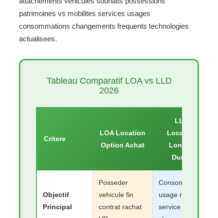
attachements vehicules souhaits possessions
patrimoines vs mobilites services usages
consommations changements frequents technologies
actualisees.
Tableau Comparatif LOA vs LLD
2026
LLD
LOA Location
Location
Critere
Option Achat
Longue
Duree
Posseder
Consommer
Objectif
vehicule fin
usage mobilite
Principal
contrat rachat
service