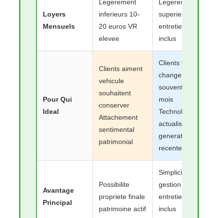
Legerement
Legerement
Loyers
inferieurs 10-
superieurs
Mensuels
20 euros VR
entretien
elevee
inclus
Clients veulent
Clients aiment
changer
vehicule
souvent 36-48
souhaitent
Pour Qui
mois
conserver
Ideal
Technologies
Attachement
actualisees
sentimental
generations
patrimonial
recentes
Simplicite
Possibilite
gestion
Avantage
propriete finale
entretien
Principal
patrimoine actif
inclus