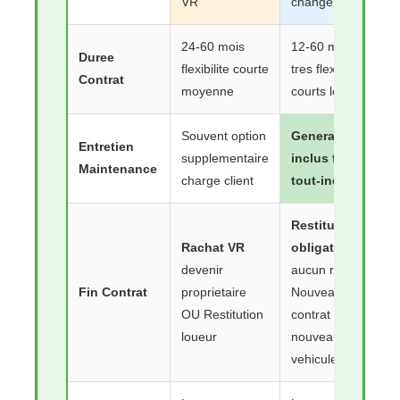
VR
changement
24-60 mois
12-60 mois
Duree
flexibilite courte
tres flexible
Contrat
moyenne
courts longs
Souvent option
Generalement
Entretien
supplementaire
inclus forfait
Maintenance
charge client
tout-inclus
Restitution
Rachat VR
obligatoire
devenir
aucun rachat
Fin Contrat
proprietaire
Nouveau
OU Restitution
contrat
loueur
nouveau
vehicule