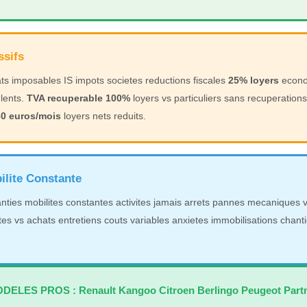
ssifs
ts imposables IS impots societes reductions fiscales
25% loyers
econo
lents.
TVA recuperable 100%
loyers vs particuliers sans recuperatio
80 euros/mois
loyers nets reduits.
bilite Constante
nties mobilites constantes activites jamais arrets pannes mecaniques
es vs achats entretiens couts variables anxietes immobilisations chant
DELES PROS : Renault Kangoo Citroen Berlingo Peugeot Part