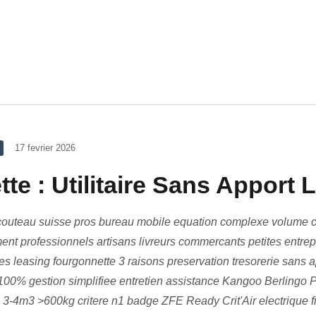
17 fevrier 2026
te : Utilitaire Sans Apport
couteau suisse pros bureau mobile equation complexe volume c
ent professionnels artisans livreurs commercants petites entrepr
es leasing fourgonnette 3 raisons preservation tresorerie sans 
100% gestion simplifiee entretien assistance Kangoo Berlingo P
m3 3-4m3 >600kg critere n1 badge ZFE Ready Crit'Air electrique f