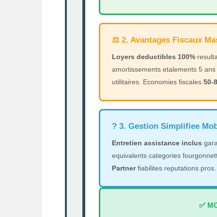
⚖️ 2. Avantages Fiscaux Ma
Loyers deductibles 100%
resulta
amortissements etalements 5 ans 
utilitaires. Economies fiscales
50-
?️ 3. Gestion Simplifiee Mo
Entretien assistance inclus
gara
equivalents categories fourgonnett
Partner
fiabilites reputations pros.
✅ MO