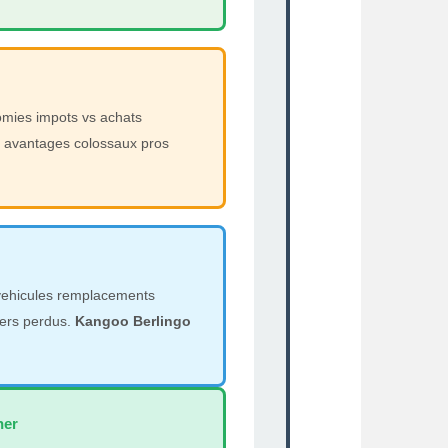
mies impots vs achats
ns avantages colossaux pros
 vehicules remplacements
iers perdus.
Kangoo Berlingo
ner