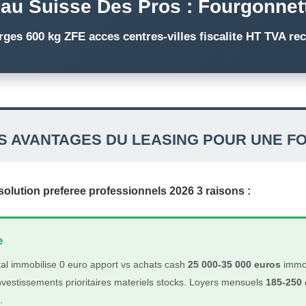
au Suisse Des Pros : Fourgonnet
es 600 kg ZFE acces centres-villes fiscalite HT TVA recu
ES AVANTAGES DU LEASING POUR UNE F
lution preferee professionnels 2026 3 raisons :
e
al immobilise 0 euro apport vs achats cash
25 000-35 000 euros
immob
vestissements prioritaires materiels stocks. Loyers mensuels
185-250 
.