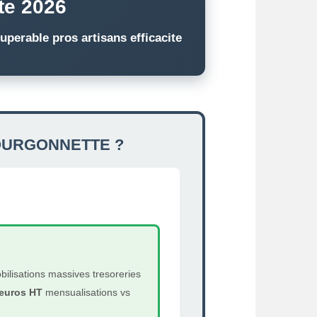
te 2026
perable pros artisans efficacite
OURGONNETTE ?
ilisations massives tresoreries
euros HT
mensualisations vs