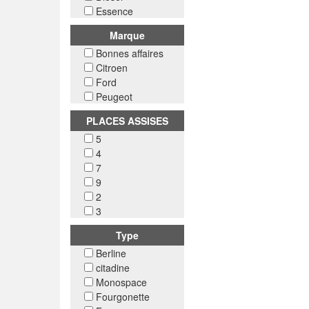
Essence
Marque
Bonnes affaires
Citroen
Ford
Peugeot
PLACES ASSISES
5
4
7
9
2
3
Type
Berline
citadine
Monospace
Fourgonette