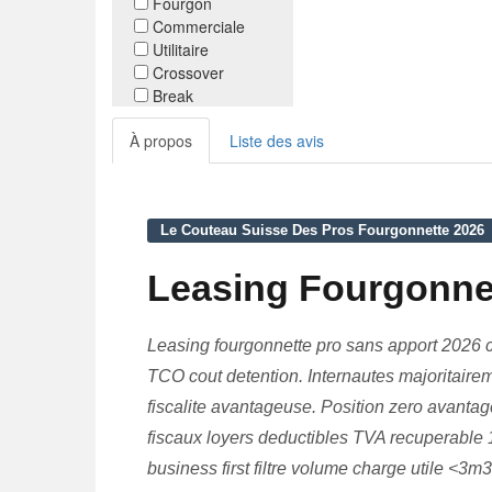
Fourgon
Commerciale
Utilitaire
Crossover
Break
À propos
Liste des avis
Le Couteau Suisse Des Pros Fourgonnette 2026
Leasing Fourgonnet
Leasing fourgonnette pro sans apport 2026 
TCO cout detention. Internautes majoritairem
fiscalite avantageuse. Position zero avantag
fiscaux loyers deductibles TVA recuperable 
business first filtre volume charge utile <3