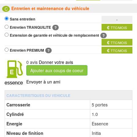
Entretien et maintenance du véhicule
C
-
Sans entretien
€
Entretien TRANQUILITE
?
TTC/MOIS
Extension de garantie et véhicule de remplacement
?
€
TTC/MOIS
€
Entretien PREMIUM
?
TTC/MOIS
0 avis
Donner votre avis
Ajouter aux coups de coeur
Envoyer à un ami
CARACTERISTIQUES DU VEHICULE
Carrosserie
5 portes
Cylindré
1.0
Energie
Essence
Niveau de finition
Initia