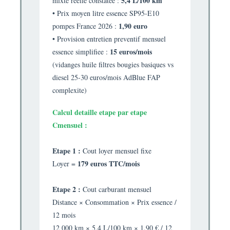
5,4 L/100 km
mixte reelle constatee :
• Prix moyen litre essence SP95-E10
1,90 euro
pompes France 2026 :
• Provision entretien preventif mensuel
15 euros/mois
essence simplifiee :
(vidanges huile filtres bougies basiques vs
diesel 25-30 euros/mois AdBlue FAP
complexite)
Calcul detaille etape par etape
Cmensuel :
Etape 1 :
Cout loyer mensuel fixe
179 euros TTC/mois
Loyer =
Etape 2 :
Cout carburant mensuel
Distance × Consommation × Prix essence /
12 mois
12 000 km × 5,4 L/100 km × 1,90 € / 12