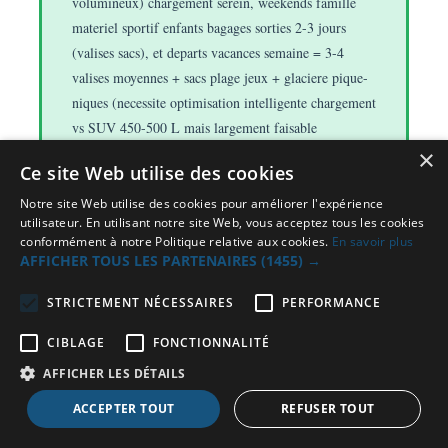
volumineux) chargement serein, weekends famille
materiel sportif enfants bagages sorties 2-3 jours
(valises sacs), et departs vacances semaine = 3-4
valises moyennes + sacs plage jeux + glaciere pique-
niques (necessite optimisation intelligente chargement
vs SUV 450-500 L mais largement faisable
rationnel). Difference 15 litres i30 vs Golf = capacite
×
Ce site Web utilise des cookies
charger 1 sac supplementaire weekend ou courses
volumineuses supplementaires marge appreciable.
Notre site Web utilise des cookies pour améliorer l'expérience
utilisateur. En utilisant notre site Web, vous acceptez tous les cookies
conformément à notre Politique relative aux cookies.
En savoir plus
Forme coffre optimisee accessibilite praticite :
Au-
AFFICHER TOUS LES PARTENAIRES
(1455) →
dela volume brut litres, forme coffre i30 optimisee
praticite chargement : ouverture hayon large acces
STRICTEMENT NÉCESSAIRES
PERFORMANCE
facile, plancher plat relativement bas facilitant
CIBLAGE
FONCTIONNALITÉ
chargement objets lourds volumineux, hauteur sous
AFFICHER LES DÉTAILS
plage arriere correcte permettant empiler bagages
verticalement, et banquette arriere rabattable 60/40
ACCEPTER TOUT
REFUSER TOUT
modularite augmenter volume utile objets longs