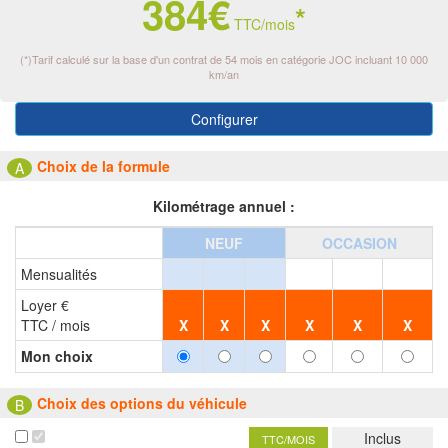
384€
*
TTC/mois
(*)Tarif calculé sur la base d'un contrat de 54 mois en catégorie JOC incluant 10 000
km/an
Configurer
Choix de la formule
A
Kilométrage annuel :
NEUF
OCCASION
Mensualités
Loyer €
TTC / mois
X
X
X
X
X
X
Mon choix
Choix des options du véhicule
B
Inclus
TTC/MOIS