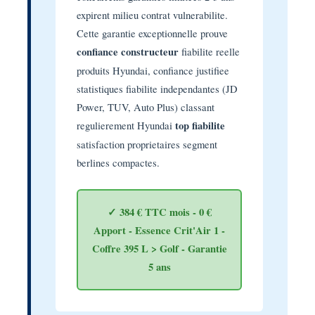
expirent milieu contrat vulnerabilite.
Cette garantie exceptionnelle prouve
confiance constructeur
fiabilite reelle
produits Hyundai, confiance justifiee
statistiques fiabilite independantes (JD
Power, TUV, Auto Plus) classant
regulierement Hyundai
top fiabilite
satisfaction proprietaires segment
berlines compactes.
✓ 384 € TTC mois - 0 €
Apport - Essence Crit'Air 1 -
Coffre 395 L > Golf - Garantie
5 ans