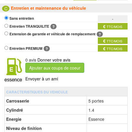
Entretien et maintenance du véhicule
C
-
Sans entretien
€
Entretien TRANQUILITE
?
TTC/MOIS
Extension de garantie et véhicule de remplacement
?
€
TTC/MOIS
€
Entretien PREMIUM
?
TTC/MOIS
0 avis
Donner votre avis
Ajouter aux coups de coeur
Envoyer à un ami
CARACTERISTIQUES DU VEHICULE
Carrosserie
5 portes
Cylindré
1.4
Energie
Essence
Niveau de finition