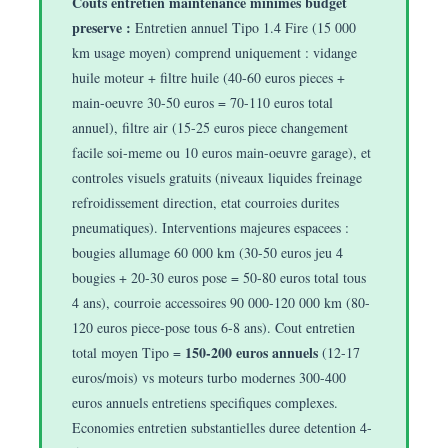
Couts entretien maintenance minimes budget
preserve :
Entretien annuel Tipo 1.4 Fire (15 000
km usage moyen) comprend uniquement : vidange
huile moteur + filtre huile (40-60 euros pieces +
main-oeuvre 30-50 euros = 70-110 euros total
annuel), filtre air (15-25 euros piece changement
facile soi-meme ou 10 euros main-oeuvre garage), et
controles visuels gratuits (niveaux liquides freinage
refroidissement direction, etat courroies durites
pneumatiques). Interventions majeures espacees :
bougies allumage 60 000 km (30-50 euros jeu 4
bougies + 20-30 euros pose = 50-80 euros total tous
4 ans), courroie accessoires 90 000-120 000 km (80-
120 euros piece-pose tous 6-8 ans). Cout entretien
150-200 euros annuels
total moyen Tipo =
(12-17
euros/mois) vs moteurs turbo modernes 300-400
euros annuels entretiens specifiques complexes.
Economies entretien substantielles duree detention 4-