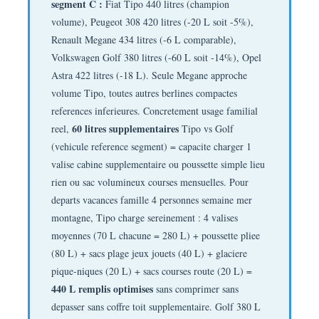
segment C :
Fiat Tipo 440 litres (champion
volume), Peugeot 308 420 litres (-20 L soit -5%),
Renault Megane 434 litres (-6 L comparable),
Volkswagen Golf 380 litres (-60 L soit -14%), Opel
Astra 422 litres (-18 L). Seule Megane approche
volume Tipo, toutes autres berlines compactes
references inferieures. Concretement usage familial
60 litres supplementaires
reel,
Tipo vs Golf
(vehicule reference segment) = capacite charger 1
valise cabine supplementaire ou poussette simple lieu
rien ou sac volumineux courses mensuelles. Pour
departs vacances famille 4 personnes semaine mer
montagne, Tipo charge sereinement : 4 valises
moyennes (70 L chacune = 280 L) + poussette pliee
(80 L) + sacs plage jeux jouets (40 L) + glaciere
pique-niques (20 L) + sacs courses route (20 L) =
440 L remplis optimises
sans comprimer sans
depasser sans coffre toit supplementaire. Golf 380 L