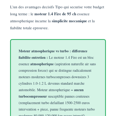
L'un des avantages decisifs Tipo qui securise votre budget
moteur 1.4 Fire de 95 ch
long terme : le
essence
simplicite mecanique
atmospherique incarne la
et la
fiabilite totale eprouvee.
Moteur atmospherique vs turbo : difference
fiabilite entretien :
Le moteur 1.4 Fire est un bloc
atmospherique
essence
(aspiration naturelle air sans
compression forcee) qui se distingue radicalement
moteurs modernes turbocompresses downsizes 3
cylindres 1.0-1.2 L devenus standard marche
aucun
automobile. Moteur atmospherique =
turbocompresseur
susceptible pannes couteuses
(remplacement turbo defaillant 1500-2500 euros
intervention + piece, panne frequente moteurs turbo
modernes 80 000-120 000 km usage intensif),