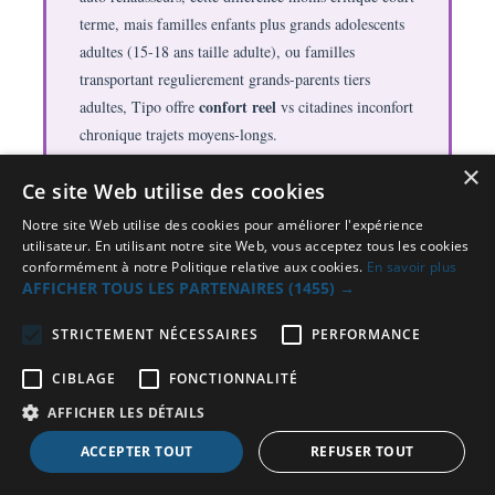
terme, mais familles enfants plus grands adolescents
adultes (15-18 ans taille adulte), ou familles
transportant regulierement grands-parents tiers
confort reel
adultes, Tipo offre
vs citadines inconfort
chronique trajets moyens-longs.
×
Trajets longs vacances confort decisive :
Ce site Web utilise des cookies
Difference
confort arriere citadine vs berline neglige trajets
Notre site Web utilise des cookies pour améliorer l'expérience
courts quotidiens 10-20 minutes (ecole courses), mais
utilisateur. En utilisant notre site Web, vous acceptez tous les cookies
conformément à notre Politique relative aux cookies.
En savoir plus
decisive trajets longs
devient
vacances 3-6 heures
AFFICHER TOUS LES PARTENAIRES
(1455) →
route (Paris-Sud France, trajets inter-regionaux).
Adultes adolescents assis arriere citadine 4-5 heures
STRICTEMENT NÉCESSAIRES
PERFORMANCE
route arrivent destination fatigues courbatures jambes
CIBLAGE
FONCTIONNALITÉ
engourdies dos douloureux vs Tipo confort preserve
fatigue reduite. Pour familles partent regulierement
AFFICHER LES DÉTAILS
vacances longs trajets voiture, investissement Tipo
ACCEPTER TOUT
REFUSER TOUT
berline confortable vs citadine serree justifie
pleinement bien-etre familial preservation nerfs