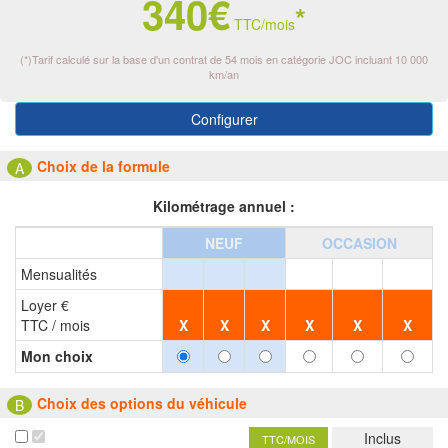
340€
*
TTC/mois
(*)Tarif calculé sur la base d'un contrat de 54 mois en catégorie JOC incluant 10 000
km/an
Configurer
Choix de la formule
A
Kilométrage annuel :
NEUF
OCCASION
Mensualités
Loyer €
TTC / mois
X
X
X
X
X
X
Mon choix
Choix des options du véhicule
B
Inclus
TTC/MOIS